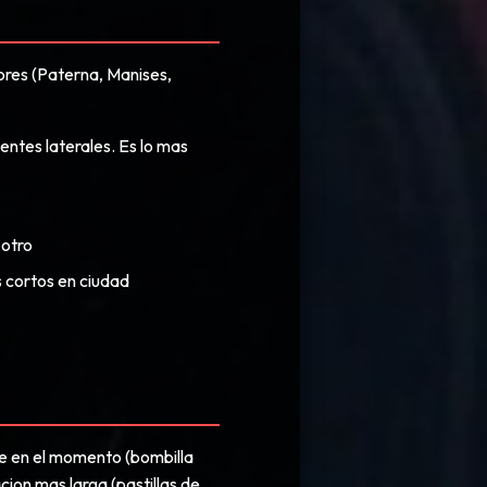
ores (Paterna, Manises,
entes laterales. Es lo mas
 otro
s cortos en ciudad
se en el momento (bombilla
cion mas larga (pastillas de