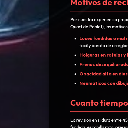
Motivos de rec
Por nuestra experiencia prepa
Quart de Poblet), los motivo
Luces fundidas o mal 
facil y barato de arreglar
Holguras en rotulas y 
Frenos desequilibrado
Opacidad alta en dies
Neumaticos con dibujo
Cuanto tiempo 
La revision en si dura entre 
fundida, escobilla rota, presi