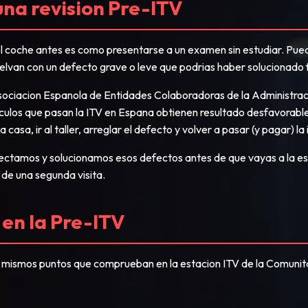
una revision Pre-ITV
o el coche antes es como presentarse a un examen sin estudiar. Pued
elvan con un defecto grave o leve que podrias haber solucionado fa
 Asociacion Espanola de Entidades Colaboradoras de la Administra
iculos que pasan la ITV en Espana obtienen resultado desfavorabl
casa, ir al taller, arreglar el defecto y volver a pasar (y pagar) la
tectamos y solucionamos esos defectos antes de que vayas a la est
o de una segunda visita.
en la Pre-ITV
ismos puntos que comprueban en la estacion ITV de la Comunitat