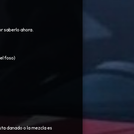
r saberlo ahora.
el foso)
sta danado o la mezcla es