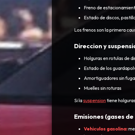
Freno de estacionamient
Estado de discos, pastillas
Los frenos son la primera caus
Direccion y suspensi
Holguras en rotulas de d
Estado de los guardapolvo
Amortiguadores sin fuga
Muelles sin roturas
Si la
suspension
tiene holgura
Emisiones (gases de
Vehiculos gasolina:
med