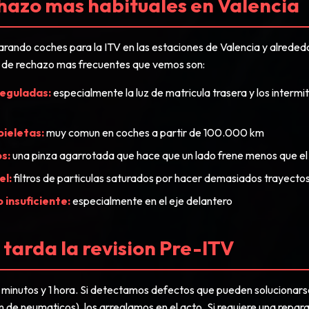
hazo mas habituales en Valencia
rando coches para la ITV en las estaciones de Valencia y alreded
s de rechazo mas frecuentes que vemos son:
reguladas:
especialmente la luz de matricula trasera y los intermit
bieletas:
muy comun en coches a partir de 100.000 km
s:
una pinza agarrotada que hace que un lado frene menos que el
el:
filtros de particulas saturados por hacer demasiados trayecto
 insuficiente:
especialmente en el eje delantero
tarda la revision Pre-ITV
45 minutos y 1 hora. Si detectamos defectos que pueden solucionar
on de neumaticos), los arreglamos en el acto. Si requiere una repara